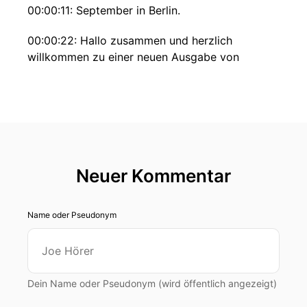
00:00:11: September in Berlin.
00:00:22: Hallo zusammen und herzlich
willkommen zu einer neuen Ausgabe von
Reingehörd.
00:00:27: Mein Name ist Max Hermannsdörfer
und ich darf heute Wolfgang Molitor bei mir
begrüßen, Hauptgeschäftsführer
00:00:33: des
Neuer Kommentar
00:00:33: Bundesinnungsverbandes des
Gebäudereiniger Handwerks.
Name oder Pseudonym
00:00:36: Hallo Herr Molitor.
00:00:37: Hallo Herr Hermannsdörfer.
Dein Name oder Pseudonym (wird öffentlich angezeigt)
00:00:39: Herr Molitor, es sind jetzt nur noch